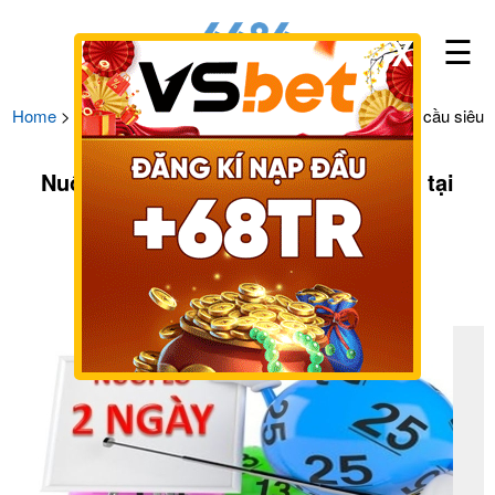
☰
X
Home
>
Nuôi lô khung - Bí quyết thành công tại trang soi cầu siêu
uy tín
Nuôi lô khung - Bí quyết thành công tại
trang soi cầu siêu uy tín
✚ ĐĂNG KÝ 6686
✍ ĐĂNG NHẬP 6686